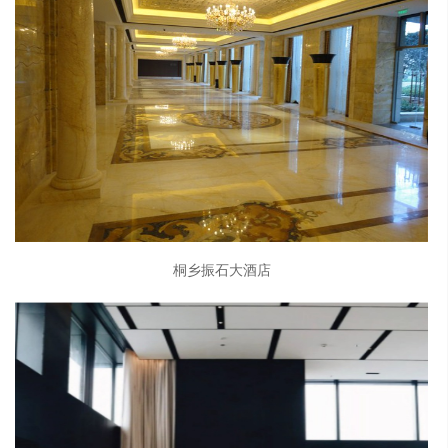
桐乡振石大酒店